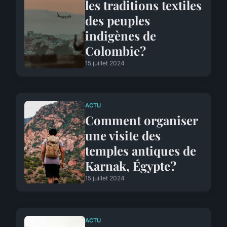
les traditions textiles
des peuples
indigènes de
Colombie?
15 juillet 2024
ACTU
Comment organiser
une visite des
temples antiques de
Karnak, Égypte?
15 juillet 2024
ACTU