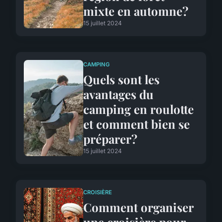
mixte en automne?
15 juillet 2024
CAMPING
Quels sont les
avantages du
camping en roulotte
et comment bien se
préparer?
15 juillet 2024
CROISIÈRE
Comment organiser
une croisière pour