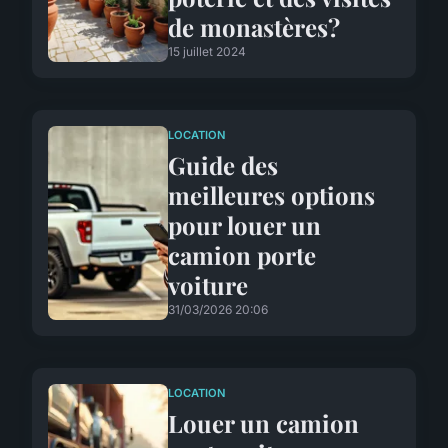
de monastères?
15 juillet 2024
LOCATION
Guide des
meilleures options
pour louer un
camion porte
voiture
31/03/2026 20:06
LOCATION
Louer un camion