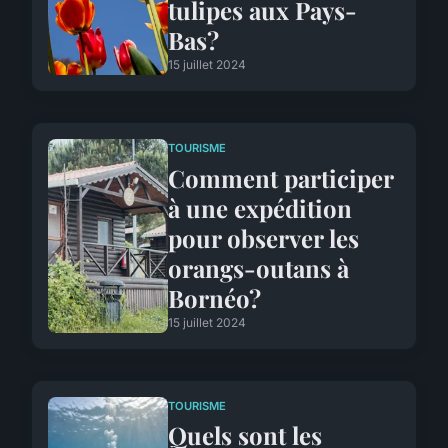
tulipes aux Pays-
Bas?
15 juillet 2024
TOURISME
Comment participer
à une expédition
pour observer les
orangs-outans à
Bornéo?
15 juillet 2024
TOURISME
Quels sont les