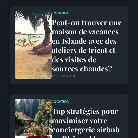
LOCATION
Peut-on trouver une
maison de vacances
en Islande avec des
ateliers de tricot et
des visites de
sources chaudes?
15 juillet 2024
LOCATION
Top stratégies pour
maximiser votre
conciergerie airbnb