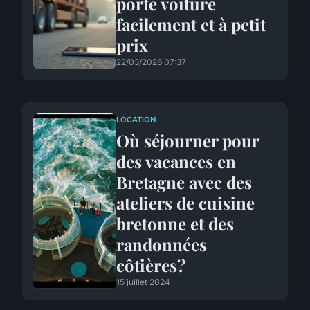
porte voiture
facilement et à petit
prix
22/03/2026 07:37
LOCATION
Où séjourner pour
des vacances en
Bretagne avec des
ateliers de cuisine
bretonne et des
randonnées
côtières?
15 juillet 2024