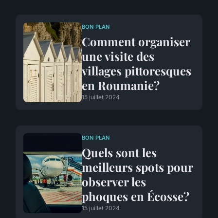
BON PLAN
Comment organiser
une visite des
villages pittoresques
en Roumanie?
15 juillet 2024
BON PLAN
Quels sont les
meilleurs spots pour
observer les
phoques en Écosse?
15 juillet 2024