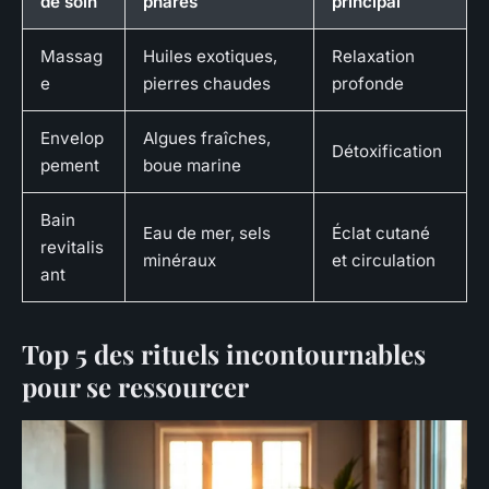
de soin
phares
principal
Massag
Huiles exotiques,
Relaxation
e
pierres chaudes
profonde
Envelop
Algues fraîches,
Détoxification
pement
boue marine
Bain
Eau de mer, sels
Éclat cutané
revitalis
minéraux
et circulation
ant
Top 5 des rituels incontournables
pour se ressourcer