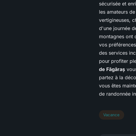
sécurisée et enr
les amateurs d
vertigineuses, c
d'une journée d
montagnes ont q
vos préférences
des services in
pour profiter p
de Făgăraș
vous
partez à la déc
vous êtes maint
de randonnée in
Vacance