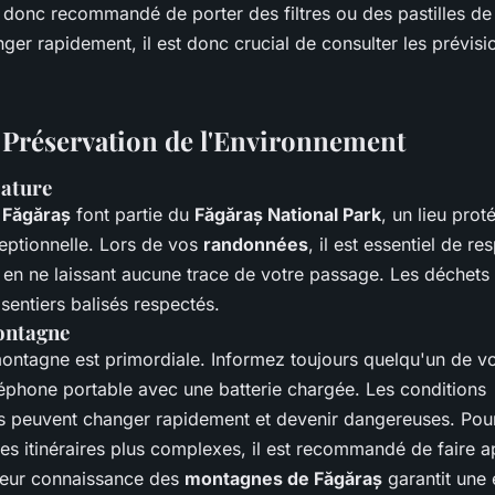
 donc recommandé de porter des filtres ou des pastilles de 
er rapidement, il est donc crucial de consulter les prévisi
t Préservation de l'Environnement
Nature
 Făgăraș
font partie du
Făgăraș National Park
, un lieu pro
ceptionnelle. Lors de vos
randonnées
, il est essentiel de re
 en ne laissant aucune trace de votre passage. Les déchets 
 sentiers balisés respectés.
ontagne
ontagne est primordiale. Informez toujours quelqu'un de votr
éphone portable avec une batterie chargée. Les conditions
 peuvent changer rapidement et devenir dangereuses. Pou
es itinéraires plus complexes, il est recommandé de faire a
Leur connaissance des
montagnes de Făgăraș
garantit une