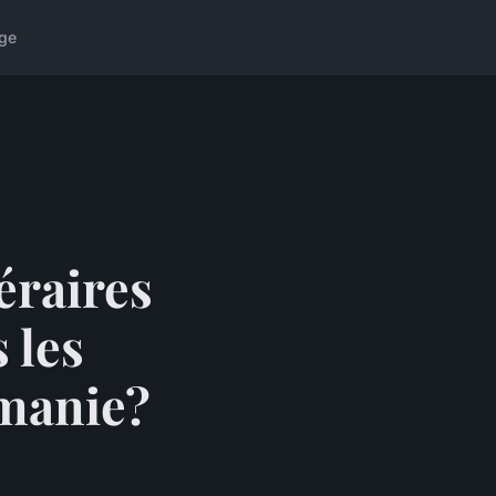
ge
éraires
 les
manie?