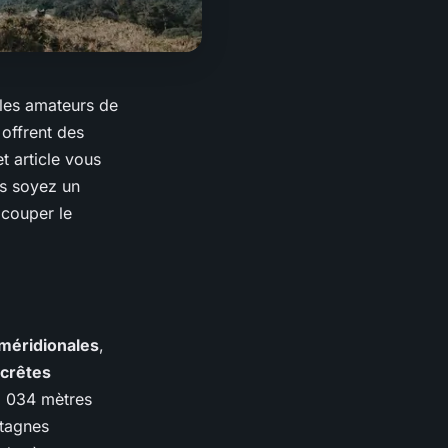
 les amateurs de
offrent des
et article vous
s soyez un
 couper le
méridionales
,
crêtes
2 034 mètres
tagnes