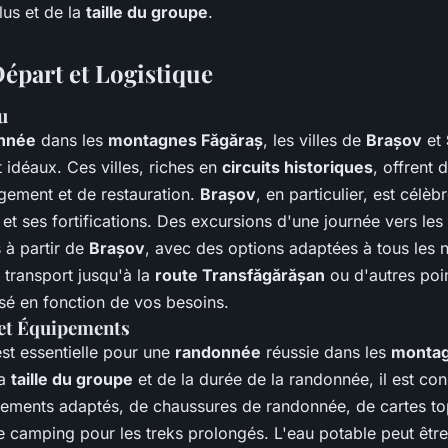
lus et de la
taille du groupe
.
Départ et Logistique
u
nnée
dans les
montagnes Făgăraș
, les villes de
Brașov
et
 idéaux. Ces villes, riches en
circuits historiques
, offrent
gement et de restauration.
Brașov
, en particulier, est célè
et ses fortifications. Des excursions d'une journée vers les
 à partir de
Brașov
, avec des options adaptées à tous les 
 transport jusqu'à la
route Transfăgărășan
ou d'autres poi
isé en fonction de vos besoins.
et Équipements
st essentielle pour une
randonnée
réussie dans les
montag
la
taille du groupe
et de la durée de la randonnée, il est con
tements adaptés, de chaussures de randonnée, de cartes t
e camping pour les treks prolongés. L'eau potable peut être