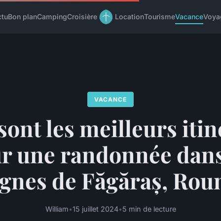
ctu
Bon plan
Camping
Croisière
Location
Tourisme
Vacance
Voya
VACANCE
sont les meilleurs itin
r une randonnée dans
gnes de Făgăraș, Rou
William
•
15 juillet 2024
•
5 min de lecture