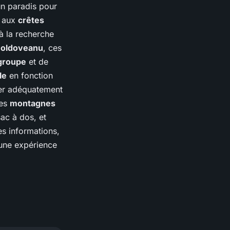
n paradis pour
aux
crêtes
à la recherche
Moldoveanu
, ces
 groupe
et de
le
en fonction
rer adéquatement
Les
montagnes
ac à dos, et
s informations,
 une expérience