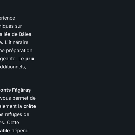
érience
miques sur
allée de Bâlea,
 L'itinéraire
e préparation
igeante. Le
prix
dditionnels,
onts Făgăraș
, vous permet de
palement la
crête
es refuges de
es. Cette
iable
dépend