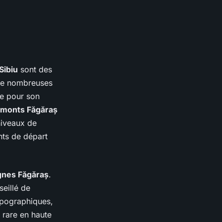
Sibiu
sont des
 de nombreuses
bre pour son
monts Făgăraș
niveaux de
nts de départ
nes Făgăraș
.
seillé de
opographiques,
 rare en haute