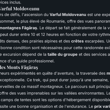
ices inclus.
 Varful Moldoveanu
rs de défis, l'ascension du
Varful Moldoveanu
est une exp
 sommet, le plus élevé de Roumanie, offre des vues panora
montagnes Făgăraș
. Le départ se fait généralement de la v
peut durer entre 10 et 12 heures en fonction de votre rythme.
êts denses, des prairies alpines et des
crêtes
escarpées. Un
 bonne condition sont nécessaires pour cette randonnée ex
e excursion dépend de la
taille du groupe
et des services a
ce d'un guide professionnel.
des Monts Făgăraș
neurs expérimentés en quête d'aventure, la traversée des
m
exceptionnelle. Ce trek, qui peut durer jusqu'à une semaine
erveilles de ce massif montagneux. Le parcours suit princi
offre des vues imprenables sur les vallées environnantes. L
 camps de tentes sont les options d'hébergement disponibl
site une bonne organisation et de l'endurance. Le
prix var