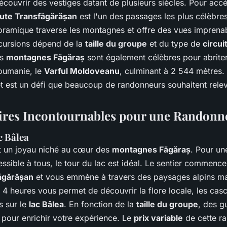
écouvrir des vestiges datant de plusieurs siècles. Pour acc
ute Transfăgărășan
est l'un des passages les plus célèbres
oramique traverse les montagnes et offre des vues imprena
ursions dépend de la
taille du groupe
et du type de
circui
es
montagnes Făgăraș
sont également célèbres pour abriter
oumanie, le
Varful Moldoveanu
, culminant à 2 544 mètres
 est un défi que beaucoup de randonneurs souhaitent relev
aires Incontournables pour une Randonn
c Bâlea
 un joyau niché au cœur des
montagnes Făgăraș
. Pour un
ssible à tous, le tour du lac est idéal. Le sentier commenc
ăgărășan
et vous emmène à travers des paysages alpins ma
n 4 heures vous permet de découvrir la flore locale, les cas
s sur le
lac Bâlea
. En fonction de la
taille du groupe
, des g
 pour enrichir votre expérience. Le
prix variable
de cette r