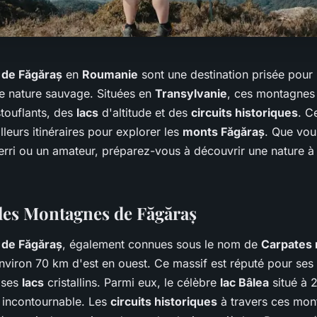
de Făgăraș
en
Roumanie
sont une destination prisée pour
e nature sauvage. Situées en
Transylvanie
, ces montagnes 
touflants, des
lacs
d'altitude et des
circuits historiques
. C
lleurs itinéraires pour explorer les
monts Făgăraș
. Que vou
rri ou un amateur, préparez-vous à découvrir une nature à
les Montagnes de Făgăraș
de Făgăraș
, également connues sous le nom de
Carpates 
environ 70 km d'est en ouest. Ce massif est réputé pour ses
t ses
lacs
cristallins. Parmi eux, le célèbre
lac Bâlea
situé à 
n incontournable. Les
circuits historiques
à travers ces mon