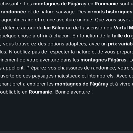
ichissante. Les
montagnes de Făgăraș
en
Roumanie
sont u
e
randonnée
et de nature sauvage. Des
circuits historiques
haque itinéraire offre une aventure unique. Que vous soyez 
e détente autour du
lac Bâlea
ou de l'ascension du
Varful 
uelque chose à offrir à chacun. En fonction de la
taille du
, vous trouverez des options adaptées, avec un
prix variab
clus. N'oubliez pas de respecter la nature et de vous prépa
leinement de votre aventure dans les
montagnes Făgăraș
. 
 appellent. Préparez vos chaussures de randonnée, votre s
ouverte de ces paysages majestueux et intemporels. Avec ce
enant prêt à explorer les
montagnes de Făgăraș
et à vivre
oubliable en
Roumanie
. Bonne aventure !