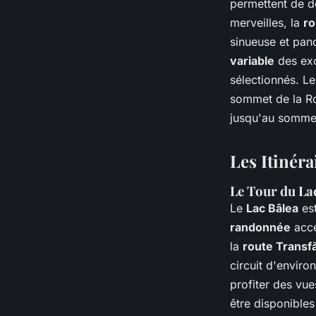
permettent de d
merveilles, la
ro
sinueuse et pan
variable
des exc
sélectionnés. L
sommet de la R
jusqu'au sommet
Les Itinér
Le Tour du La
Le
Lac Bâlea
est
randonnée
acce
la
route Transf
circuit d'enviro
profiter des vue
être disponibles