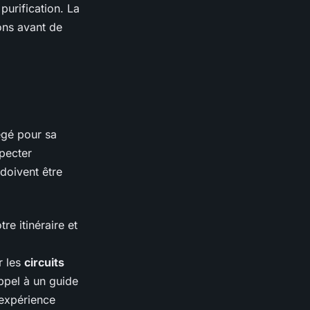
purification. La
ons avant de
tégé pour sa
specter
doivent être
e itinéraire et
r les
circuits
ppel à un guide
 expérience