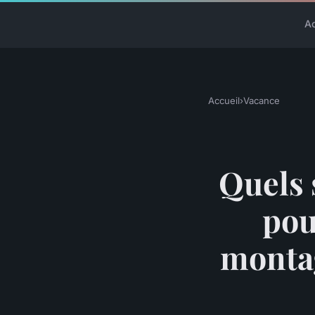
A
Accueil
›
Vacance
Quels 
pou
monta