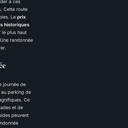
éder à ces
. Cette route
bles. Le
prix
ts historiques
 le plus haut
. Une randonnée
er.
ée
e journée de
e au parking de
gnifiques. Ce
cades et de
uides peuvent
andonnée